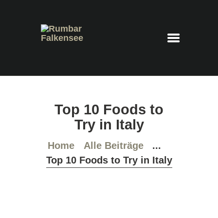
Rumbar Falkensee
Cocktails – Feierraum – Eventlocation
HOME
Top 10 Foods to
COCKTAILKARTE
Try in Italy
PLATZRESERVIERUNG
IMPRESSUM
Home
Alle Beiträge
...
DATENSCHUTZ
Top 10 Foods to Try in Italy