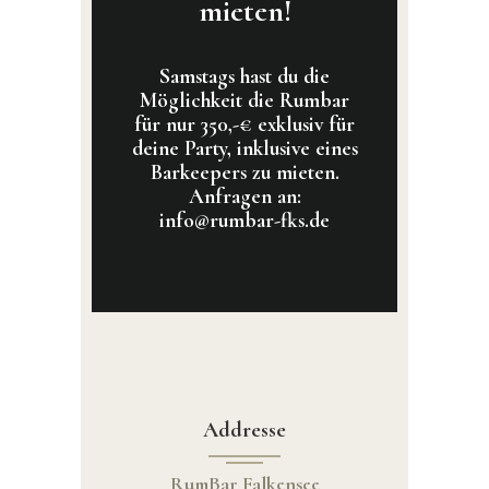
mieten!
Samstags hast du die
Möglichkeit die Rumbar
für nur 350,-€ exklusiv für
deine Party, inklusive eines
Barkeepers zu mieten.
Anfragen an:
info@rumbar-fks.de
Addresse
RumBar Falkensee