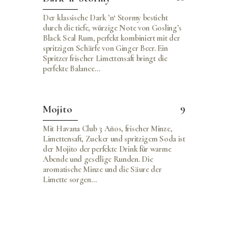
Der klassische Dark ’n‘ Stormy besticht
durch die tiefe, würzige Note von Gosling’s
Black Seal Rum, perfekt kombiniert mit der
spritzigen Schärfe von Ginger Beer. Ein
Spritzer frischer Limettensaft bringt die
perfekte Balance…
9
Mojito
Mit Havana Club 3 Años, frischer Minze,
Limettensaft, Zucker und spritzigem Soda ist
der Mojito der perfekte Drink für warme
Abende und gesellige Runden. Die
aromatische Minze und die Säure der
Limette sorgen…