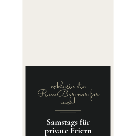
exklusiv die
RumBar nur für
euch!
Samstags für
private Feiern