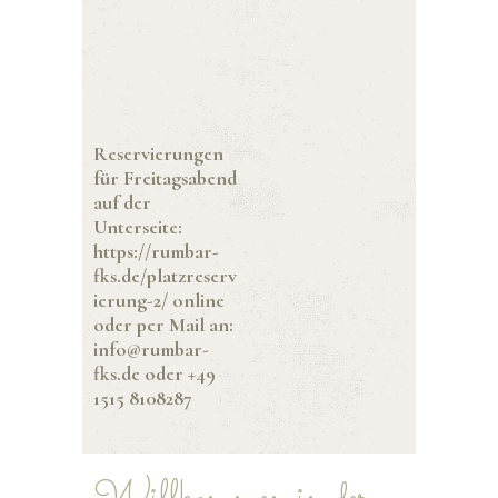
Reservierungen
für Freitagsabend
auf der
Unterseite:
https://rumbar-
fks.de/platzreserv
ierung-2/ online
oder per Mail an:
info@rumbar-
fks.de oder +49
1515 8108287
Willkommen in der