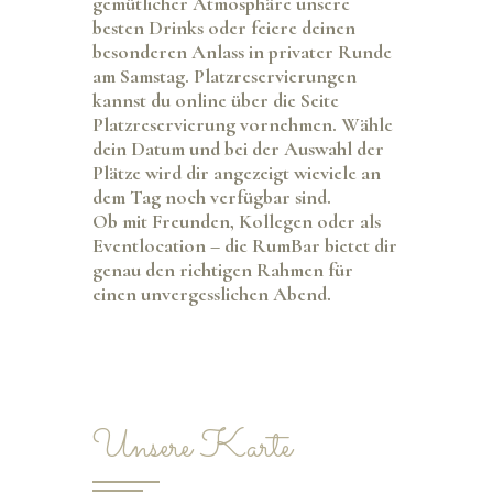
gemütlicher Atmosphäre unsere
besten Drinks oder feiere deinen
besonderen Anlass in privater Runde
am Samstag. Platzreservierungen
kannst du online über die Seite
Platzreservierung vornehmen. Wähle
dein Datum und bei der Auswahl der
Plätze wird dir angezeigt wieviele an
dem Tag noch verfügbar sind.
Ob mit Freunden, Kollegen oder als
Eventlocation – die RumBar bietet dir
genau den richtigen Rahmen für
einen unvergesslichen Abend.
Unsere Karte