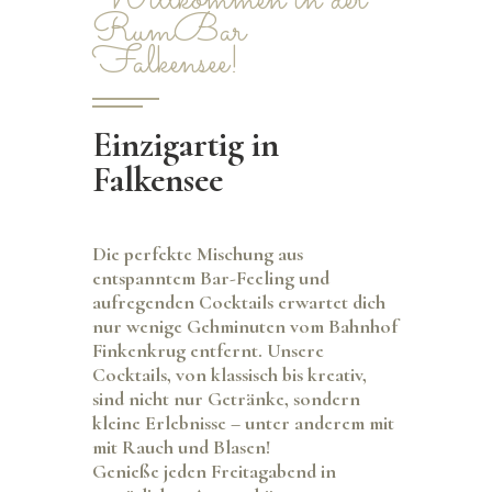
RumBar
Falkensee!
Einzigartig in
Falkensee
Die perfekte Mischung aus
entspanntem Bar-Feeling und
aufregenden Cocktails erwartet dich
nur wenige Gehminuten vom Bahnhof
Finkenkrug entfernt. Unsere
Cocktails, von klassisch bis kreativ,
sind nicht nur Getränke, sondern
kleine Erlebnisse – unter anderem mit
mit Rauch und Blasen!
Genieße
jeden Freitagabend
in