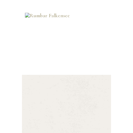
Rumbar Falkensee
Cocktails – Feierraum – Eventlocation
HOME
COCKTAILKARTE
PLATZRESERVIERUNG
IMPRESSUM
DATENSCHUTZ