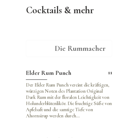
Cocktails & mehr
Die Rummacher
11
Elder Rum Punch
Der Elder Rum Punch vereint die kräftigen,
würzigen Noten des Plantation Original
Dark Rum mit der floralen Leichtigkeit von
Holunderblütenlikör. Die fruchtige Süße von
Apfelsaft und die samtige Tiefe von
Ahornsirup werden durch…