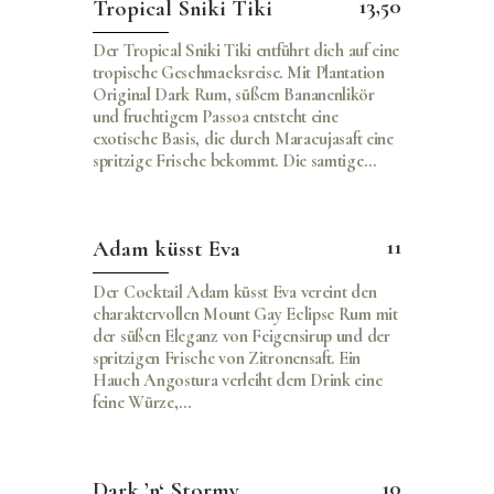
13,50
Tropical Sniki Tiki
Der Tropical Sniki Tiki entführt dich auf eine
tropische Geschmacksreise. Mit Plantation
Original Dark Rum, süßem Bananenlikör
und fruchtigem Passoa entsteht eine
exotische Basis, die durch Maracujasaft eine
spritzige Frische bekommt. Die samtige…
11
Adam küsst Eva
Der Cocktail Adam küsst Eva vereint den
charaktervollen Mount Gay Eclipse Rum mit
der süßen Eleganz von Feigensirup und der
spritzigen Frische von Zitronensaft. Ein
Hauch Angostura verleiht dem Drink eine
feine Würze,…
10
Dark ’n‘ Stormy