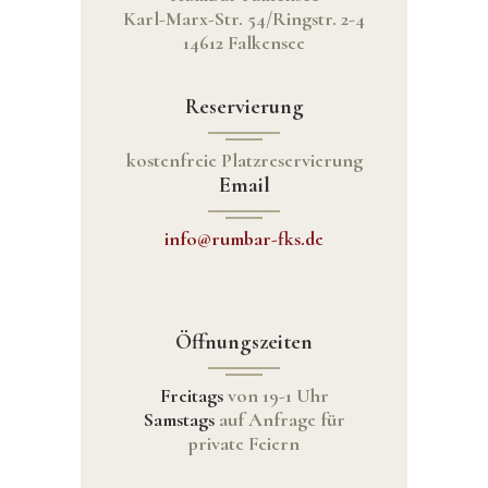
Karl-Marx-Str. 54/Ringstr. 2-4
14612 Falkensee
Reservierung
kostenfreie Platzreservierung
Email
info@rumbar-fks.de
Öffnungszeiten
Freitags
von 19-1 Uhr
Samstags
auf Anfrage für
private Feiern