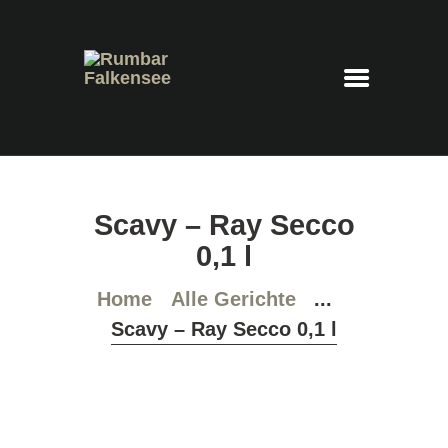
Rumbar Falkensee
Cocktails – Feierraum – Eventlocation
HOME
Scavy – Ray Secco
COCKTAILKARTE
0,1 l
PLATZRESERVIERUNG
IMPRESSUM
Home
Alle Gerichte
...
DATENSCHUTZ
Scavy – Ray Secco 0,1 l