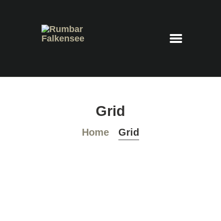
Rumbar Falkensee
Cocktails – Feierraum – Eventlocation
HOME
Grid
COCKTAILKARTE
PLATZRESERVIERUNG
Home
Grid
IMPRESSUM
DATENSCHUTZ