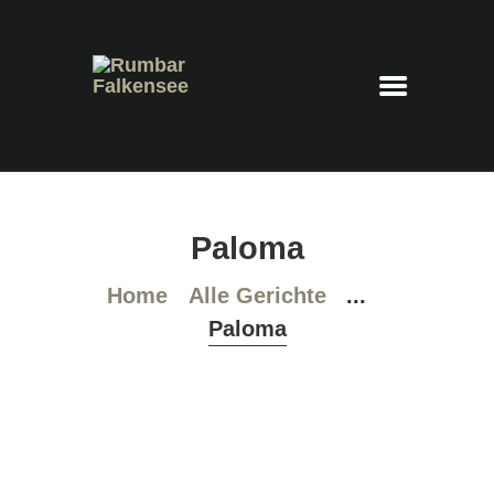
Rumbar Falkensee
Cocktails – Feierraum – Eventlocation
HOME
Paloma
COCKTAILKARTE
PLATZRESERVIERUNG
Home
Alle Gerichte
...
IMPRESSUM
Paloma
DATENSCHUTZ