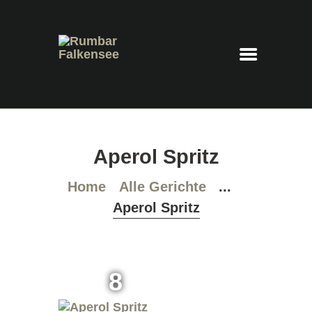
Rumbar Falkensee
Cocktails – Feierraum – Eventlocation
HOME
Aperol Spritz
COCKTAILKARTE
PLATZRESERVIERUNG
Home
Alle Gerichte
...
IMPRESSUM
Aperol Spritz
DATENSCHUTZ
8